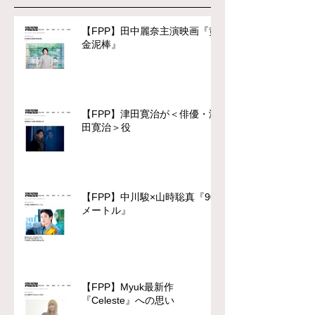
【FPP】田中麗奈主演映画『黄
金泥棒』
【FPP】津田寛治が＜俳優・津
田寛治＞役
【FPP】中川駿×山時聡真『90
メートル』
【FPP】Myuk最新作
『Celeste』への思い