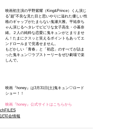
映画初主演の平野紫耀（King&Prince）くん演じ
る"超"不良な見た目と思いやりに溢れた優しい性
格のギャップがたまらない鬼瀬大雅。平祐奈ち
ゃん演じるヘタレでビビリな女子高生・小暮奈
緒。２人の純粋な恋愛に鬼キュンがとまりませ
ん！たまにクスッと笑えるポイントもあってエ
ンドロールまで見逃せません。
もどかしい「青春」と「初恋」のすべてが詰ま
った鬼キュン♡ラブストーリーをぜひ劇場で楽
しんで。
映画『honey』は3月31日(土)鬼キュン♡ロード
ショー！！
映画『honey』公式サイトはこちらから
chFILES
試写会情報