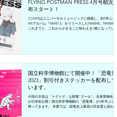
FLYING POSTMAN PRESS 4月号順次
布スタート！
COVERはユニバーサルミュージックに移籍し、約5年ぶり
4thアルバム『NMB13』をリリースしたNMB48。NMB48
これまでと、これからがまるごと味わえる1枚になってい
『NMB13』について、メンバーを代表し、小嶋花梨、山
望叶、上西怜、坂田心咲に話を聞ききました...
国立科学博物館にて開催中！「恐竜博
2023」割引付きステッカーを配布して
います。
今回の主役は「トゲトゲ」な鎧竜“ズール”。全身実物化石
が日本初公開！国立科学博物館の「恐竜博」が3年半ぶり
帰ってきます。 本展では、鎧竜史上最高の完全度と謳われ
るズール・クルリヴァスタトルの実物化石を中心に、身を
るためにトゲやプレートを進化させた装盾類（そうじゅん