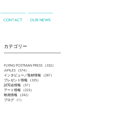
CONTACT
OUR NEWS
​カテゴリー
)
え
FLYING POSTMAN PRESS
（332）
332件の記事
た
chFILES
（574）
574件の記事
特
インタビュー／取材情報
（287）
287件の記事
プレゼント情報
（335）
335件の記事
試写会情報
（57）
57件の記事
アート情報
（223）
223件の記事
映画情報
（242）
242件の記事
ブログ
（1）
1件の記事