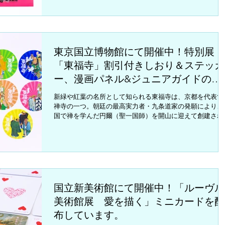
い...
東京国立博物館にて開催中！特別展
「東福寺」割引付きしおり＆ステッカ
ー、漫画パネル&ジュニアガイドのご
紹介
新緑や紅葉の名所として知られる東福寺は、京都を代表す
禅寺の一つ。朝廷の最高実力者・九条道家の発願により、
国で禅を学んだ円爾（聖一国師）を開山に迎えて創建され
した。「東福寺」の名は、奈良の東大寺と興福寺になぞら
て、その一字ずつをとったことに由来します。中世の面影
色濃...
国立新美術館にて開催中！「ルーヴル
美術館展 愛を描く」ミニカードを配
布しています。