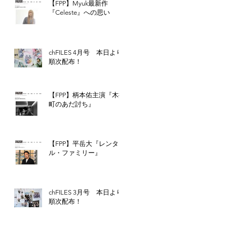
【FPP】Myuk最新作
『Celeste』への思い
chFILES 4月号 本日より
順次配布！
【FPP】柄本佑主演『木挽
る
町のあだ討ち』
中
ま
え
を
【FPP】平岳大『レンタ
ル・ファミリー』
chFILES 3月号 本日より
順次配布！