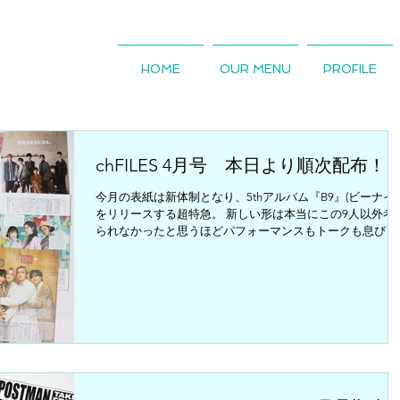
HOME
OUR MENU
PROFILE
chFILES 4月号 本日より順次配布！
今月の表紙は新体制となり、5thアルバム『B9』(ビーナイン
をリリースする超特急。 新しい形は本当にこの9人以外考
られなかったと思うほどパフォーマンスもトークも息ぴっ
りな9人が、この先どんな姿を見せてくれるのか？ 今月の
集テーマは「みんなの新生活の心構えを覗きたい！...