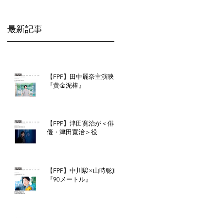
配
最新記事
の
の
る
本
【FPP】田中麗奈主演映画
『黄金泥棒』
【FPP】津田寛治が＜俳
優・津田寛治＞役
【FPP】中川駿×山時聡真
『90メートル』
に
守
る