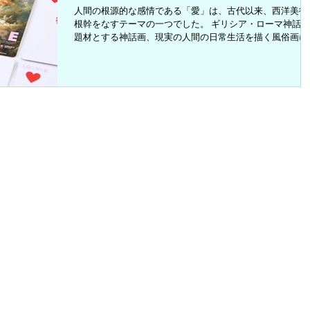
人間の根源的な感情である「愛」は、古代以来、西洋美術
根幹をなすテーマの一つでした。 ギリシア・ローマ神話を
題材とする神話画、現実の人間の日常生活を描く風俗画に
は、特別な誰かに恋焦がれる神々・人々の情熱や欲望、官
的な悦び、あるいは苦悩や悲しみが、様々なかたちで描か
ていま...