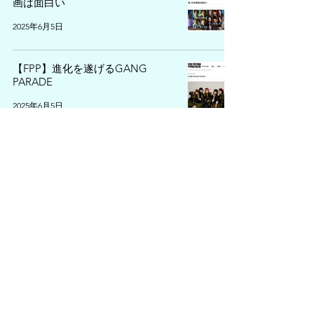
画は面白い
2025年6月5日
【FPP】進化を遂げるGANG
PARADE
2025年6月5日
​カテゴリー
FLYING POSTMAN PRESS
（332）
332件の記事
chFILES
（574）
574件の記事
インタビュー／取材情報
（287）
287件の記事
プレゼント情報
（335）
335件の記事
試写会情報
（57）
57件の記事
アート情報
（223）
223件の記事
映画情報
（242）
242件の記事