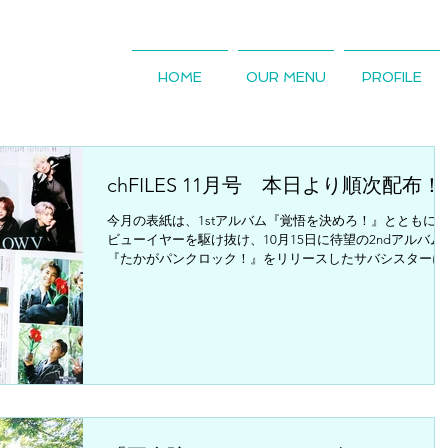
HOME
OUR MENU
PROFILE
chFILES 11月号 本日より順次配布！
今月の表紙は、1stアルバム『覚悟を決めろ！』とともに 
ビューイヤーを駆け抜け、10月15日に待望の2ndアルバム
『たかがパンクロック！』をリリースしたサバシスターに
ンタビュー。 今月の特集テーマは「みんなの文化祭。楽し
いこと、何か企画しましたか？」。今年の文化祭は皆さん
かがでしたか？今月は高校生たちの文化祭の話を聞くとと
に、ちょっとしたアイデアで日常が楽しくなるような、思
ず自分も真似してみたくなる企画話をお聞きしました！ そ
して、企画をするのが好きな高校生必見！日頃からアイデ
や考えを形にする方法を学び、学生主体で社会に発信する
を設けている名古屋学芸大学のメディア造形学部の先輩に
お話をお聞きしました！ 「社長に会いたい」ではおいしさ