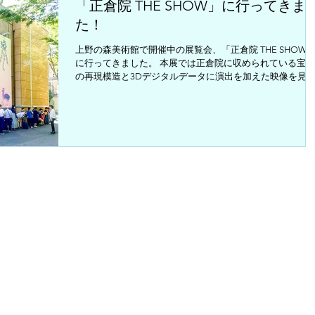
にとことんこだわるスーパーマーケット・成城石井の後藤
「正倉院 THE SHOW」に行ってきま
長を訪問。毎日セントラルキッチンの料理人さんたちが中
た！
になって作る自家製惣菜やオリジナル商品、直輸入商品へ
めた思いをお聞きしました。 その他、OWV、おいしくるメ
上野の森美術館で開催中の展覧会、「正倉院 THE SHOW
ロンパン、戸塚純貴さんのインタビューなど盛りだくさん
に行ってきました。 本展では正倉院に収められている宝物
ch...
の再現模造と3Dデジタルデータに演出を加えた映像を見
ことができます。「正倉院宝物をもうひとつ作ること」を
標に作られた再現模造は、宝物と同じ素材、同じ技法で作..