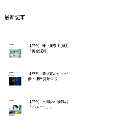
社
し
心
込
最新記事
」
！
る
目
.
【FPP】田中麗奈主演映画
『黄金泥棒』
【FPP】津田寛治が＜俳
優・津田寛治＞役
【FPP】中川駿×山時聡真
『90メートル』