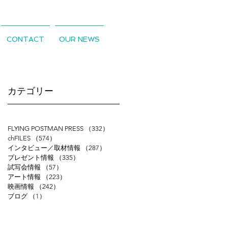
CONTACT
OUR NEWS
​カテゴリー
デ
FLYING POSTMAN PRESS
（332）
332件の記事
イ
chFILES
（574）
574件の記事
インタビュー／取材情報
（287）
287件の記事
い
プレゼント情報
（335）
335件の記事
も
試写会情報
（57）
57件の記事
わ
アート情報
（223）
223件の記事
映画情報
（242）
242件の記事
ア
ブログ
（1）
1件の記事
場
も