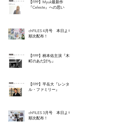
【FPP】Myuk最新作
『Celeste』への思い
chFILES 4月号 本日より
順次配布！
【FPP】柄本佑主演『木挽
町のあだ討ち』
【FPP】平岳大『レンタ
ル・ファミリー』
chFILES 3月号 本日より
順次配布！