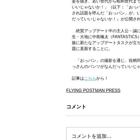
姿を描き、若い世代から昭和世代ま
いいじゃないか！」（以下：「おっパ
され話題を呼んだ「おっパン」が、い
だっていいじゃないか！』が公開さ
　絶賛アップデート中の主人公・誠
生・大地に中島颯太（FANTASTI
族に新たなアップデートタスクが立
題に直面することに。
　「おっパン」の撮影を通じ、役柄同
っさんのパンツがなんだっていいじ
記事は
こちら
から！
FLYING POSTMAN PRESS
コメント
コメントを追加…