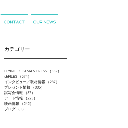
CONTACT
OUR NEWS
​カテゴリー
FLYING POSTMAN PRESS
（332）
332件の記事
chFILES
（574）
574件の記事
インタビュー／取材情報
（287）
287件の記事
プレゼント情報
（335）
335件の記事
試写会情報
（57）
57件の記事
アート情報
（223）
223件の記事
映画情報
（242）
242件の記事
ブログ
（1）
1件の記事