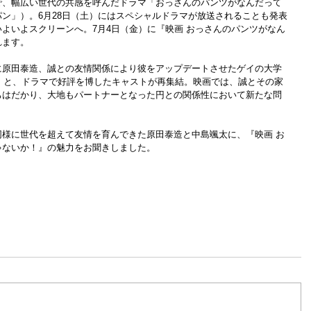
で、幅広い世代の共感を呼んだドラマ「おっさんのパンツがなんだって
ン」）。6月28日（土）にはスペシャルドラマが放送されることも発表
よいよスクリーンへ。7月4日（金）に『映画 おっさんのパンツがなん
れます。
に原田泰造、誠との友情関係により彼をアップデートさせたゲイの大学
CS）と、ドラマで好評を博したキャストが再集結。映画では、誠とその家
ちはだかり、大地もパートナーとなった円との関係性において新たな問
様に世代を超えて友情を育んできた原田泰造と中島颯太に、『映画 お
ゃないか！』の魅力をお聞きしました。