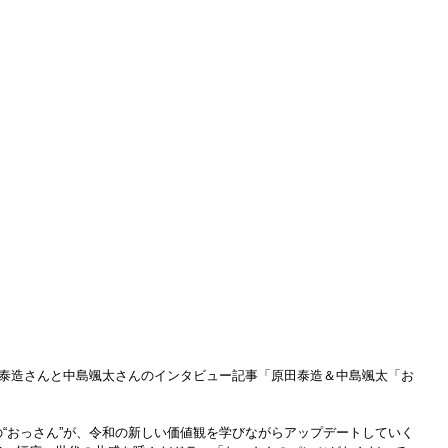
泰造さんと中島颯太
さんのインタビュー記事「
原田泰造＆中島颯太「お
“おっさん”が、令和の新しい価値観を学びながらアップデートしていく