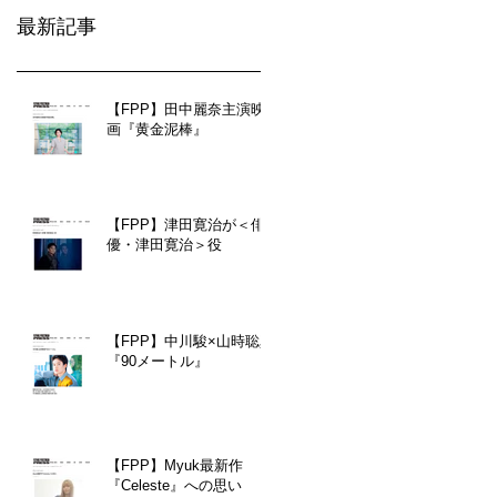
最新記事
【FPP】田中麗奈主演映
画『黄金泥棒』
【FPP】津田寛治が＜俳
優・津田寛治＞役
【FPP】中川駿×山時聡真
『90メートル』
【FPP】Myuk最新作
『Celeste』への思い