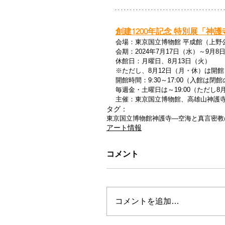
創建1200年記念 特別展「
会場：
東京国立博物館 平成館（上野
会期：2024年
7月17日（水）～9月8
休館日：
月曜日、8月13日（火）
※ただし、8月12日（月・休）は開館
開館時間：
9:30～17:00（入館は閉
毎週金・土曜日は～19:00（ただし8
主催：
東京国立博物館、高雄山神護寺
タグ：
東京国立博物館
神護寺―空海と真言密教
アート情報
コメント
コメントを追加…