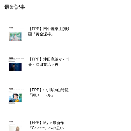
最新記事
【FPP】田中麗奈主演映
画『黄金泥棒』
【FPP】津田寛治が＜俳
優・津田寛治＞役
【FPP】中川駿×山時聡真
『90メートル』
【FPP】Myuk最新作
『Celeste』への思い