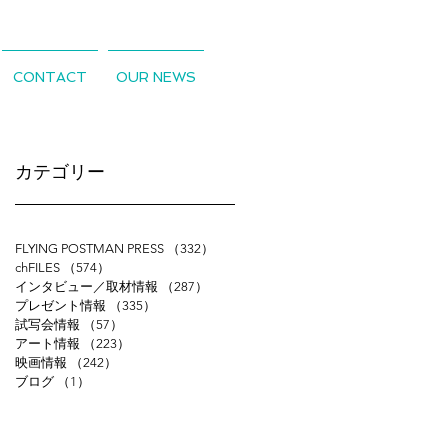
CONTACT
OUR NEWS
​カテゴリー
FLYING POSTMAN PRESS
（332）
332件の記事
chFILES
（574）
574件の記事
インタビュー／取材情報
（287）
287件の記事
プレゼント情報
（335）
335件の記事
試写会情報
（57）
57件の記事
アート情報
（223）
223件の記事
映画情報
（242）
242件の記事
ブログ
（1）
1件の記事