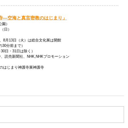
神護寺―空海と真言密教のはじまり」
公園）
日（日）
、8月13日（火）は総合文化展は開館
館の30分前まで）
月30日・31日は除く）
、読売新聞社、NHK,NHKプロモーション
のはじまり
神護寺展
神護寺