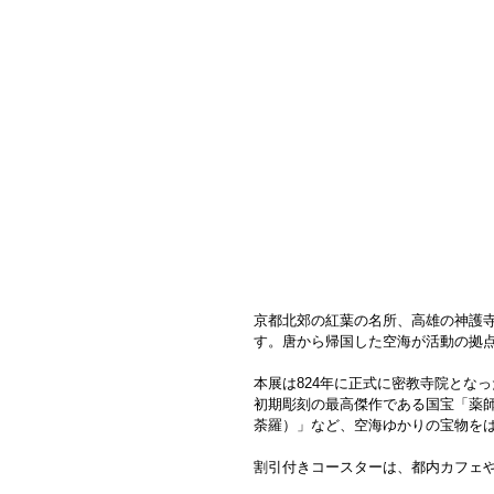
京都北郊の紅葉の名所、高雄の神護
す。唐から帰国した空海が活動の拠
本展は824年に正式に密教寺院となっ
初期彫刻の最高傑作である国宝「薬師
荼羅）」など、空海ゆかりの宝物を
割引付きコースターは、都内カフェ