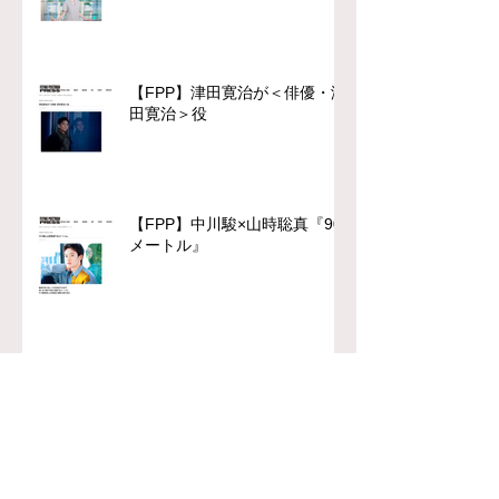
【FPP】津田寛治が＜俳優・津
田寛治＞役
【FPP】中川駿×山時聡真『90
メートル』
【FPP】Myuk最新作
『Celeste』への思い