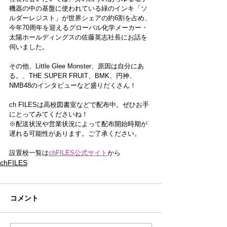
機器の中の基盤に使われている緑のインキ「ソ
ルダーレジスト」が世界シェアの約6割を占め、
今年70周年を迎えるグローバル化学メーカー・
太陽ホールディングスの佐藤英志社長にお話を
伺いました。
その他、Little Glee Monster、原因は自分にあ
る。、THE SUPER FRUIT、BMK、円神、
NMB48のインタビューなど盛りだくさん！
ch FILESは高校図書室などで配布中。ぜひお手
にとってみてくださいね！
※配送状況や営業状況によって配布開始時期が
遅れる可能性があります。ご了承ください。
設置校一覧は
chFILES公式サイト
から
chFILES
コメント