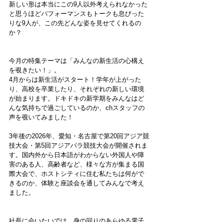
新しい形は本当にこの9人以外考えられなかった
と思うほどパフォーマンスもトークも息ぴった
りな9人が、この先どんな姿を見せてくれるの
か？
今月の特集テーマは「みんなの新生活の心構え
を覗きたい！」。
4月からは新生活がスタート！学年が上がった
り、高校を卒業したり、それぞれの新しい環境
が始まります。ドキドキの新学期をみんなはど
んな気持ちで過ごしているのか、chスタッフの
声を覗いてみました！
3年後の2026年、愛知・名古屋で第20回アジア競
技大会・第5回アジアパラ競技大会が開催されま
す。国内外から日本語がわからない外国人や障
害のある人、高齢者など、様々な方が集まる国
際大会で、ホストシティに住む私たちは何がで
きるのか、体験と座談会を通してみんなで考え
ました。
社長に会いたいでは、身の回りのあらゆる電子