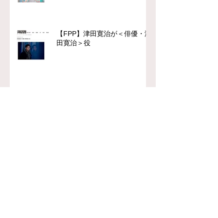
【FPP】津田寛治が＜俳優・津
田寛治＞役
【FPP】中川駿×山時聡真『90
メートル』
【FPP】Myuk最新作
『Celeste』への思い
chFILES 4月号 本日より順次