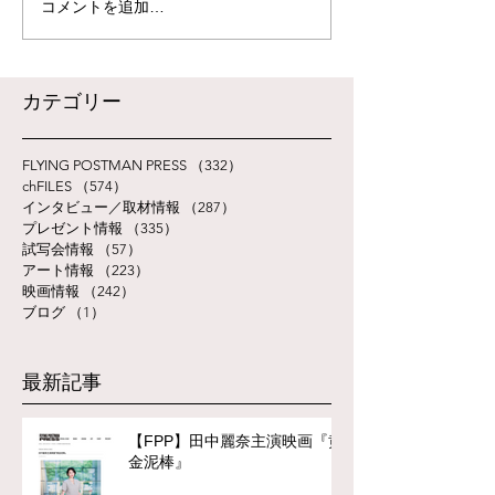
コメントを追加…
​カテゴリー
FLYING POSTMAN PRESS
（332）
332件の記事
chFILES
（574）
574件の記事
インタビュー／取材情報
（287）
287件の記事
プレゼント情報
（335）
335件の記事
試写会情報
（57）
57件の記事
アート情報
（223）
223件の記事
映画情報
（242）
242件の記事
ブログ
（1）
1件の記事
最新記事
【FPP】田中麗奈主演映画『黄
金泥棒』