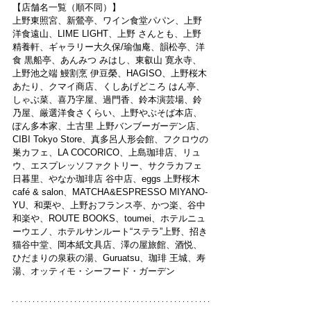
【店舗名一覧（順不同）】
上野東照宮、新鶯亭、ワイン食堂パパン、上野
洋食遠山、LIME LIGHT、上野 さんとも、上野
精養軒、ギャラリー大久保/瑜伽庵、韻松亭、洋
食 黒船亭、あんみつ みはし、東叡山 寛永寺、
上野池之端 鰻割烹 伊豆榮、HAGISO、上野桜木
あたり、クマイ商店、くしあげどころ はん亭、
しゃぶ菜、喜乃字屋、過門香、鈴本演芸場、鈴
乃屋、厳選洋食さくらい、上野やぶそば本店、
ぽん多本家、土古里 上野バンブーガーデン店、
CIBI Tokyo Store、真多呂人形会館、フクロウの
巣カフェ、LA COCORICO、上島珈琲店、リュ
ウ、エスプレッソファクトリー、サクラカフェ 
日暮里、やなか珈琲店 谷中店、eggs 上野桜木 
café & salon、MATCHA&ESPRESSO MIYANO-
YU、和栗や、上野おフランス亭、かつ楽、谷中 
和楽や、ROUTE BOOKS、toumei、ホテルニュ
ーウエノ、ホテルサンルート“ステラ”上野、招き
猫谷中堂、岡本紙文具店、澤の屋旅館、酒悦、
ひだまりの泉萩の湯、Guruatsu、珈琲 王城、寿
湯、オッティモ・シーフード・ガーデン