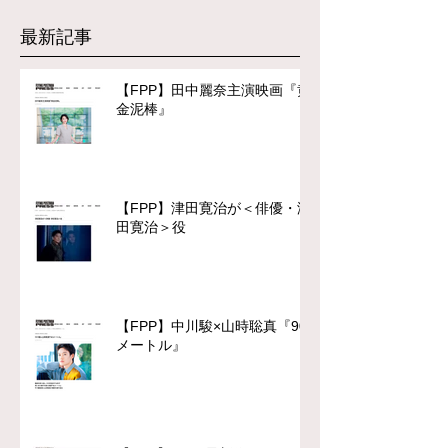
最新記事
【FPP】田中麗奈主演映画『黄
金泥棒』
【FPP】津田寛治が＜俳優・津
田寛治＞役
【FPP】中川駿×山時聡真『90
メートル』