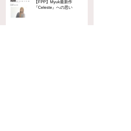
【FPP】Myuk最新作
『Celeste』への思い
chFILES 4月号 本日より順次
配布！
【FPP】柄本佑主演『木挽町の
あだ討ち』
【FPP】平岳大『レンタル・フ
ァミリー』