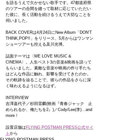
を語るうえで欠かせない歌手です。47都道府県
のツアーの合間を縫って取材に応じていただい
た彼に、長く活動を続けるうえで大切なことを
伺いました。
BACK COVERは4月24日にNew Album「DON’T 
THINK,POP!!」をリリース、5月からはワンマン
ショーツアーも控える及川光博。
誌面テーマは〈WE LOVE MUSIC & 
CINEMA〉。人生ベスト3の音楽&映画を語って
もらいました。素敵な音楽や映画の作り手たち
はどんな作品に触れ、影響を受けてきたのか。
その軌跡を辿ることで、彼らの作品をさらに深
く味わえるようになるはず。
INTERVIEW
吉澤嘉代子／杉田雷麟(映画『青春ジャック　止
められるか、俺たちを2』)／Cody/Lee(李)…and 
more！
設置店舗は
FLYING POSTMAN PRESS公式サイ
ト
から
FLYING POSTMAN PRESS