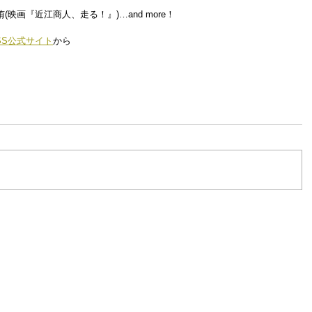
／上村侑(映画『近江商人、走る！』)…and more！
RESS公式サイト
から