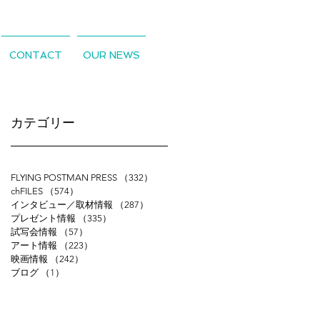
CONTACT
OUR NEWS
​カテゴリー
FLYING POSTMAN PRESS
（332）
332件の記事
chFILES
（574）
574件の記事
インタビュー／取材情報
（287）
287件の記事
プレゼント情報
（335）
335件の記事
試写会情報
（57）
57件の記事
アート情報
（223）
223件の記事
映画情報
（242）
242件の記事
ブログ
（1）
1件の記事