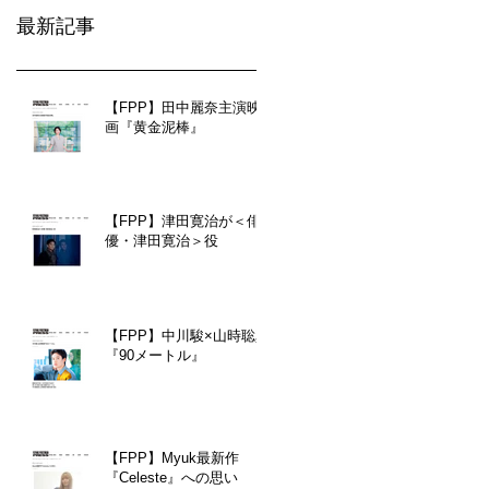
最新記事
【FPP】田中麗奈主演映
画『黄金泥棒』
【FPP】津田寛治が＜俳
優・津田寛治＞役
【FPP】中川駿×山時聡真
『90メートル』
【FPP】Myuk最新作
『Celeste』への思い