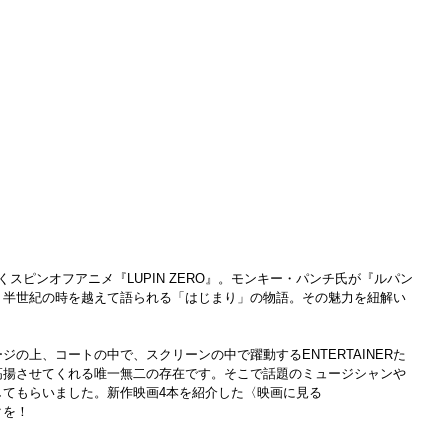
くスピンオフアニメ『LUPIN ZERO』。モンキー・パンチ氏が『ルパン
、半世紀の時を越えて語られる「はじまり」の物語。その魅力を紐解い
テージの上、コートの中で、スクリーンの中で躍動するENTERTAINERた
高揚させてくれる唯一無二の存在です。そこで話題のミュージシャンや
紹介してもらいました。新作映画4本を紹介した〈映画に見る
クを！