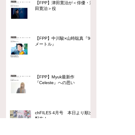
【FPP】津田寛治が＜俳優・津
田寛治＞役
【FPP】中川駿×山時聡真『90
メートル』
【FPP】Myuk最新作
『Celeste』への思い
chFILES 4月号 本日より順次
配布！