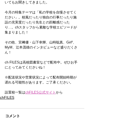
いてもお聞きしてきました。
今月の特集テーマは「私の学校を自慢させてく
ださい」。校風だったり独自の行事だったり施
設の充実度だったり先生との距離感だった
り…。chスタッフから素敵な学校エピソードが
集まりました！
その他、宮﨑優・山下幸輝、山時聡真、Girl²、
MyM、辻本茂雄のインタビューなど盛りだくさ
ん
！
ch FILESは高校図書室などで配布中。ぜひお手
にとってみてくださいね！
※配送状況や営業状況によって配布開始時期が
遅れる可能性があります。ご了承ください。
設置校一覧は
chFILES公式サイト
から
chFILES
コメント