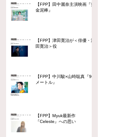
【FPP】田中麗奈主演映画『黄
金泥棒』
【FPP】津田寛治が＜俳優・津
田寛治＞役
【FPP】中川駿×山時聡真『90
メートル』
【FPP】Myuk最新作
『Celeste』への思い