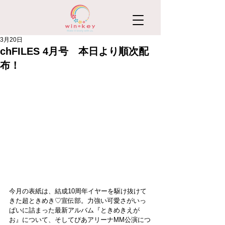
3月20日
chFILES 4月号 本日より順次配
布！
今月の表紙は、結成10周年イヤーを駆け抜けて
きた超ときめき♡宣伝部。力強い可愛さがいっ
ぱいに詰まった最新アルバム『ときめきえが
お』について、そしてぴあアリーナMM公演につ