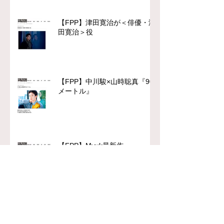
【FPP】津田寛治が＜俳優・津
田寛治＞役
【FPP】中川駿×山時聡真『90
メートル』
【FPP】Myuk最新作
『Celeste』への思い
chFILES 4月号 本日より順次
配布！