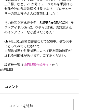
王子様』など、2.5次元ミュージカルを手掛ける
制作会社の代表取締役社長であり、プロデュー
サーの野上祥子さんに突撃しました！
その他私立恵比寿中学、SUPER★DRAGON、ラ
ストアイドルGirls2、ウチら3姉妹、真輝志さん
のインタビューなど盛りだくさん！
ch FILESは高校図書室などで配布中。ぜひお手
にとってみてくださいね！
※配送状況や営業状況によって配布開始時期が
遅れる可能性があります。ご了承ください。
設置校一覧は
chFILES公式サイト
から
chFILES
コメント
コメントを追加…