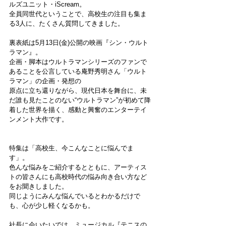
ルズユニット・iScream。
全員同世代ということで、高校生の注目も集ま
る3人に、たくさん質問してきました。
裏表紙は5月13日(金)公開の映画『シン・ウルト
ラマン』。
企画・脚本はウルトラマンシリーズのファンで
あることを公言している庵野秀明さん「ウルト
ラマン」の企画・発想の
原点に立ち還りながら、現代日本を舞台に、未
だ誰も見たことのない“ウルトラマン”が初めて降
着した世界を描く、感動と興奮のエンターテイ
ンメント大作です。
特集は「高校生、今こんなことに悩んでま
す」。
色んな悩みをご紹介するとともに、アーティス
トの皆さんにも高校時代の悩み向き合い方など
をお聞きしました。
同じようにみんな悩んでいるとわかるだけで
も、心が少し軽くなるかも。
社長に会いたいでは、ミュージカル『テニスの