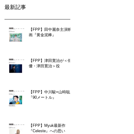
最新記事
【FPP】田中麗奈主演映
画『黄金泥棒』
【FPP】津田寛治が＜俳
優・津田寛治＞役
【FPP】中川駿×山時聡真
『90メートル』
【FPP】Myuk最新作
『Celeste』への思い