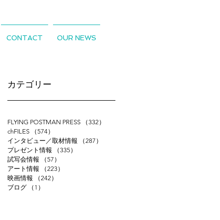
CONTACT
OUR NEWS
​カテゴリー
FLYING POSTMAN PRESS
（332）
332件の記事
chFILES
（574）
574件の記事
インタビュー／取材情報
（287）
287件の記事
プレゼント情報
（335）
335件の記事
試写会情報
（57）
57件の記事
アート情報
（223）
223件の記事
映画情報
（242）
242件の記事
ブログ
（1）
1件の記事