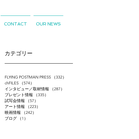
CONTACT
OUR NEWS
​カテゴリー
FLYING POSTMAN PRESS
（332）
332件の記事
chFILES
（574）
574件の記事
インタビュー／取材情報
（287）
287件の記事
プレゼント情報
（335）
335件の記事
試写会情報
（57）
57件の記事
アート情報
（223）
223件の記事
映画情報
（242）
242件の記事
ブログ
（1）
1件の記事