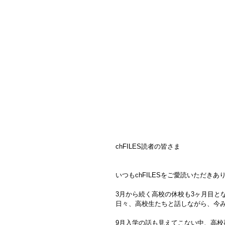
chFILES読者の皆さま
いつもchFILESをご愛読いただき
3月から続く高校の休校も3ヶ月目と
日々、高校生たちと話しながら、今
9月入学の話も見えてこない中、高