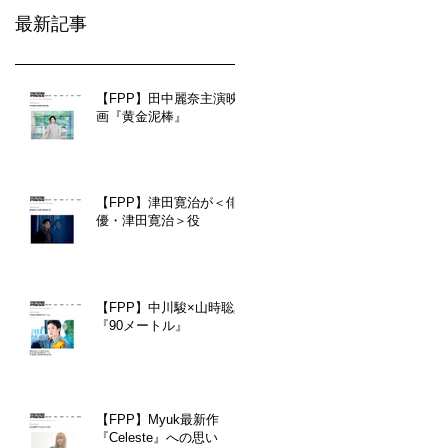
最新記事
【FPP】田中麗奈主演映
画『黄金泥棒』
【FPP】津田寛治が＜俳
優・津田寛治＞役
【FPP】中川駿×山時聡真
『90メートル』
【FPP】Myuk最新作
『Celeste』への思い