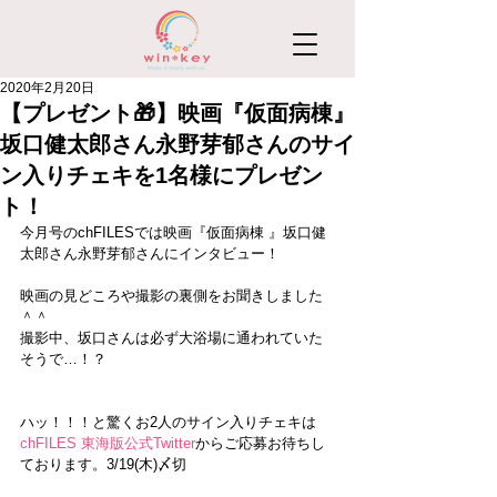
2020年2月20日
【プレゼント🎁】映画『仮面病棟』
坂口健太郎さん永野芽郁さんのサイ
ン入りチェキを1名様にプレゼン
ト！
今月号のchFILESでは映画『仮面病棟 』坂口健
太郎さん永野芽郁さんにインタビュー！
映画の見どころや撮影の裏側をお聞きしました
＾＾
撮影中、坂口さんは必ず大浴場に通われていた
そうで…！？
ハッ！！！と驚くお2人のサイン入りチェキは
chFILES 東海版公式Twitter
からご応募お待ちし
ております。3/19(木)〆切