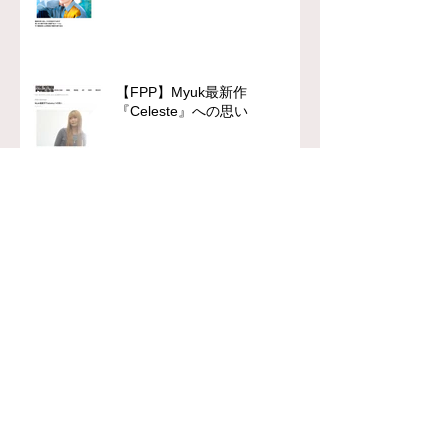
【FPP】Myuk最新作
『Celeste』への思い
chFILES 4月号 本日より順次
配布！
【FPP】柄本佑主演『木挽町の
あだ討ち』
【FPP】平岳大『レンタル・フ