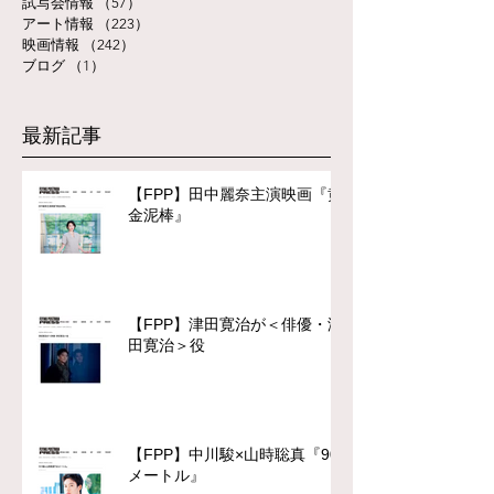
試写会情報
（57）
57件の記事
アート情報
（223）
223件の記事
映画情報
（242）
242件の記事
ブログ
（1）
1件の記事
最新記事
【FPP】田中麗奈主演映画『黄
金泥棒』
【FPP】津田寛治が＜俳優・津
田寛治＞役
【FPP】中川駿×山時聡真『90
メートル』