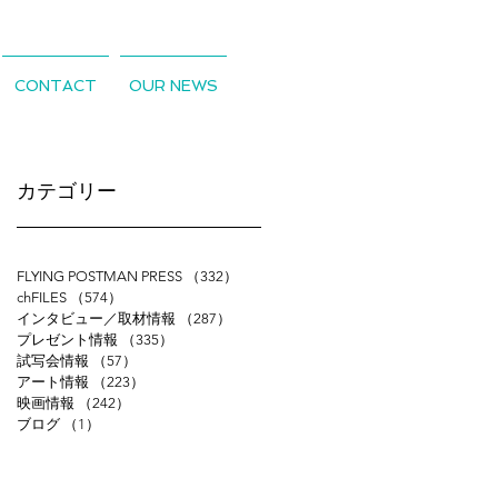
CONTACT
OUR NEWS
​カテゴリー
FLYING POSTMAN PRESS
（332）
332件の記事
chFILES
（574）
574件の記事
インタビュー／取材情報
（287）
287件の記事
プレゼント情報
（335）
335件の記事
試写会情報
（57）
57件の記事
アート情報
（223）
223件の記事
映画情報
（242）
242件の記事
ブログ
（1）
1件の記事