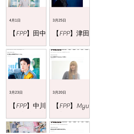
4月1日
3月25日
【FPP】田中
【FPP】津田
麗奈主演映画
寛治が＜俳
『黄金泥棒』
優・津田寛治
＞役
3月23日
3月20日
【FPP】中川
【FPP】Myuk
駿×山時聡真
最新作
『90メート
『Celeste』へ
ル』
の思い