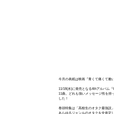
今月の表紙は映画『青くて痛くて脆い』
11/18(水)に発売となる4thアル
11曲。どれも強いメッセージ性を持
した！
巻頭特集は「高校生のオタク最強説
あらゆるジャンルのオタクを全肯定