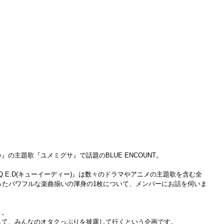
の主題歌『ユメミグサ』で話題のBLUE ENCOUNT。
バム『Q.E.D(キューイーディー)』は数々のドラマやアニメの主題歌を含む全
ったパワフルな楽曲揃いの渾身の1枚について、メンバーにお話を伺いま
」。
して、みんなのオタクっぷりを披露して行くという企画です。