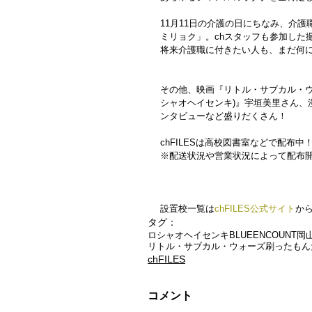
11月11日の介護の日にちなみ、介
ミリョク」。chスタッフも参加した
将来介護職に付きたい人も、まだ何
その他、映画『リトル・サブカル・ウ
シャオヘイセンキ)』宇垣美里さん、
ンタビューなど盛りだくさん！
chFILESは高校図書室などで配布
※配送状況や営業状況によって配布
設置校一覧は
chFILES公式サイト
か
タグ：
ロシャオヘイセンキ
BLUEENCOUNT
岡
リトル・サブカル・ウォーズ
刷ったもん
chFILES
コメント