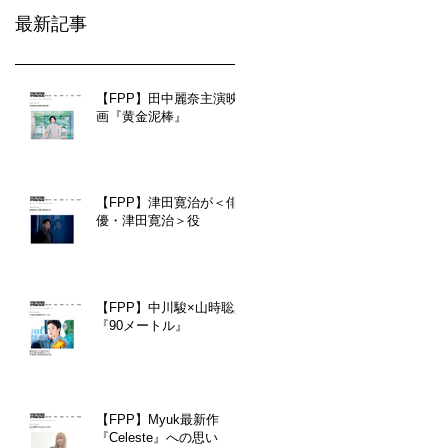
最新記事
【FPP】田中麗奈主演映
画『黄金泥棒』
【FPP】津田寛治が＜俳
優・津田寛治＞役
【FPP】中川駿×山時聡真
『90メートル』
【FPP】Myuk最新作
『Celeste』への思い