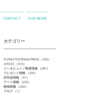
CONTACT
OUR NEWS
​カテゴリー
FLYING POSTMAN PRESS
（332）
332件の記事
chFILES
（574）
574件の記事
インタビュー／取材情報
（287）
287件の記事
プレゼント情報
（335）
335件の記事
試写会情報
（57）
57件の記事
アート情報
（223）
223件の記事
映画情報
（242）
242件の記事
ブログ
（1）
1件の記事