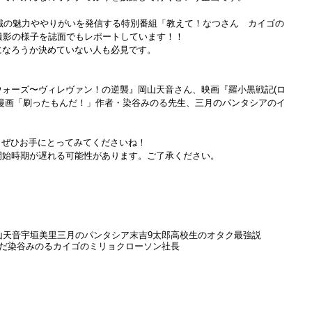
護職の魅力ややりがいを発信する特別番組「教えて！なつさん　カイゴの
撮影の様子を誌面でもレポートしています！！
になろうか決めていない人も必見です。
ォーズ〜ヴィレヴァン！の逆襲』岡山天音さん、映画『羅小黒戦記(ロ
漫画「刷ったもんだ！」作者・染谷みのる先生、三月のパンタシアのイ
中！ぜひお手にとってみてくださいね！
開始時期が遅れる可能性があります。ご了承ください。
ら
山天音
宇垣美里
三月のパンタシア
末吉9太郎
高校生のオタク最強説
だ
染谷みのる
カイゴのミリョク
ローソン社長