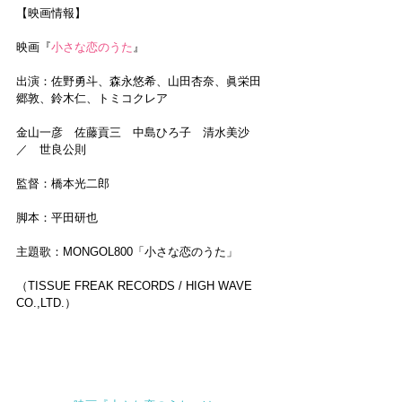
【映画情報】
映画『
小さな恋のうた
』
出演：佐野勇斗、森永悠希、山田杏奈、眞栄田
郷敦、鈴木仁、トミコクレア
金山一彦　佐藤貢三　中島ひろ子　清水美沙　
／　世良公則
監督：橋本光二郎
脚本：平田研也
主題歌：MONGOL800「小さな恋のうた」
（TISSUE FREAK RECORDS / HIGH WAVE 
CO.,LTD.）