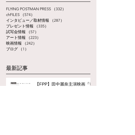
FLYING POSTMAN PRESS
（332）
332件の記事
chFILES
（574）
574件の記事
インタビュー／取材情報
（287）
287件の記事
プレゼント情報
（335）
335件の記事
試写会情報
（57）
57件の記事
アート情報
（223）
223件の記事
映画情報
（242）
242件の記事
ブログ
（1）
1件の記事
最新記事
【FPP】田中麗奈主演映画『黄
金泥棒』
【FPP】津田寛治が＜俳優・津
田寛治＞役