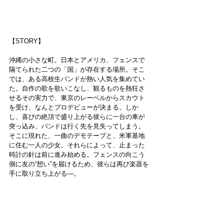
【STORY】
沖縄の小さな町。日本とアメリカ、フェンスで
隔てられた二つの「国」が存在する場所。そこ
では、ある高校生バンドが熱い人気を集めてい
た。自作の歌を歌いこなし、観るものを熱狂さ
せるその実力で、東京のレーベルからスカウト
を受け、なんとプロデビューが決まる。しか
し、喜びの絶頂で盛り上がる彼らに一台の車が
突っ込み、バンドは行く先を見失ってしまう。
そこに現れた、一曲のデモテープと、米軍基地
に住む一人の少女。それらによって、止まった
時計の針は前に進み始める。フェンスの向こう
側に友の“想い”を届けるため、彼らは再び楽器を
手に取り立ち上がる―。