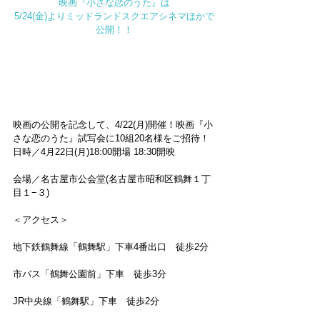
映画『小さな恋のうた』は
5/24(金)よりミッドランドスクエアシネマほかで
公開！！
映画の公開を記念して、4/22(月)開催！映画『小
さな恋のうた』試写会に10組20名様をご招待！
日時／4月22日(月)18:00開場 18:30開映
会場／名古屋市公会堂(名古屋市昭和区鶴舞１丁
目１−３)
＜アクセス＞
地下鉄鶴舞線「鶴舞駅」下車4番出口　徒歩2分
市バス「鶴舞公園前」下車　徒歩3分
JR中央線「鶴舞駅」下車　徒歩2分