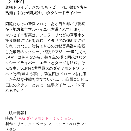
【STORY】
超絶ドライブテクの(でもスピード狂!)警官×街を
熟知する(だが間抜けな!)タクシードライバー
問題だらけの警官マロは、ある日首都パリ警察
から地方都市マルセイユへ左遷されてしまう。
マルセイユ警察は、フェラーリなどの高級車を
操り華麗に宝石を盗む、イタリアの強盗団にや
られっぱなし。対抗できるのは秘密兵器を搭載
した最速のタクシー、伝説のプジョー407しかな
い!マロは渋々ながら、持ち主の甥で間抜けなタ
クシードライバー、エディとタッグを結成。そ
んな中、5日後に世界最大のダイヤモンド“カシオ
ペア”が到着する事に。強盗団はドローンも使用
した完璧な作戦を立てていた......。凸凹コンビは
伝説のタクシーと共に、無事ダイヤモンドを守
れるのか?!
【映画情報】
映画『
TAXi ダイヤモンド・ミッション
』
製作：リュック・ベッソン、ミシェル&ロラン・
ペタン