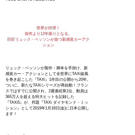
世界が待望！
前作より12年振りとなる、
巨匠リュック・ベッソンが放つ新感覚カーアク
ション
リュック・ベッソンが製作・脚本を手掛け、新
感覚カー・アクションとして全世界にTAXi旋風
を巻き起こした『TAXi』1作目の公開から20年。
ついに、新たなTAXiシリーズが再始動！フラン
スではすでに公開され、2週連続第1位、動員は
365万人を超える特大ヒットを記録した
『TAXi5』が、邦題『TAXi ダイヤモンド・ミッ
ション』として2019年1月18日(金)に日本公開し
ます！