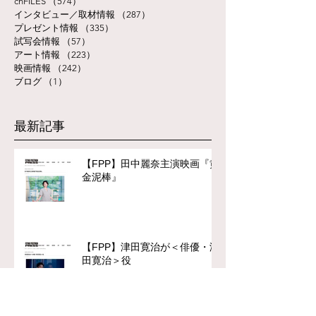
chFILES
（574）
574件の記事
インタビュー／取材情報
（287）
287件の記事
プレゼント情報
（335）
335件の記事
試写会情報
（57）
57件の記事
アート情報
（223）
223件の記事
映画情報
（242）
242件の記事
ブログ
（1）
1件の記事
最新記事
【FPP】田中麗奈主演映画『黄
金泥棒』
【FPP】津田寛治が＜俳優・津
田寛治＞役