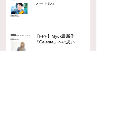
メートル』
【FPP】Myuk最新作
『Celeste』への思い
chFILES 4月号 本日より順次
配布！
【FPP】柄本佑主演『木挽町の
あだ討ち』