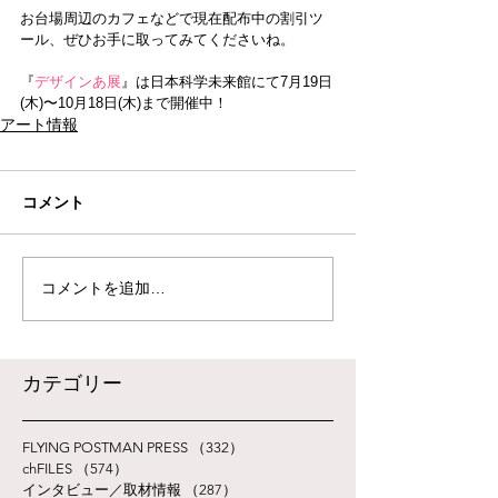
お台場周辺のカフェなどで現在配布中の割引ツ
ール、ぜひお手に取ってみてくださいね。
『
デザインあ展
』は日本科学未来館にて7月19日
(木)〜10月18日(木)まで開催中！
アート情報
コメント
コメントを追加…
​カテゴリー
FLYING POSTMAN PRESS
（332）
332件の記事
chFILES
（574）
574件の記事
インタビュー／取材情報
（287）
287件の記事