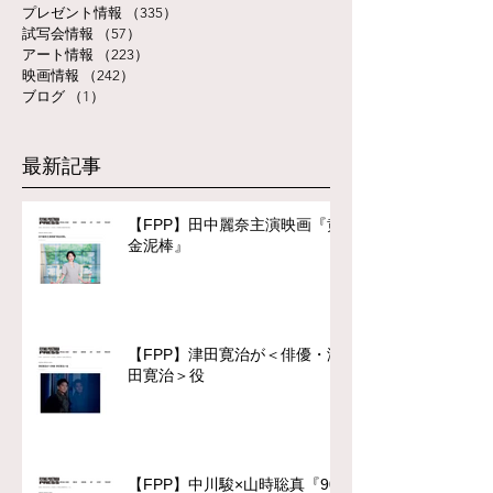
プレゼント情報
（335）
335件の記事
試写会情報
（57）
57件の記事
アート情報
（223）
223件の記事
映画情報
（242）
242件の記事
ブログ
（1）
1件の記事
最新記事
【FPP】田中麗奈主演映画『黄
金泥棒』
【FPP】津田寛治が＜俳優・津
田寛治＞役
【FPP】中川駿×山時聡真『90