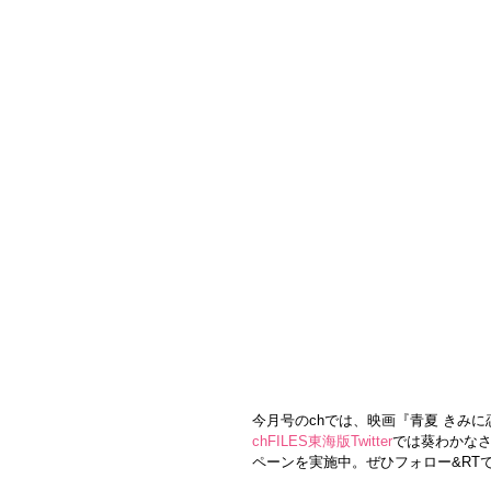
今月号のchでは、映画『青夏 きみに
chFILES東海版Twitter
では葵わかなさ
ペーンを実施中。ぜひフォロー&RT