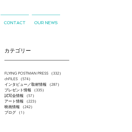
CONTACT
OUR NEWS
​カテゴリー
FLYING POSTMAN PRESS
（332）
332件の記事
chFILES
（574）
574件の記事
インタビュー／取材情報
（287）
287件の記事
プレゼント情報
（335）
335件の記事
試写会情報
（57）
57件の記事
アート情報
（223）
223件の記事
映画情報
（242）
242件の記事
ブログ
（1）
1件の記事