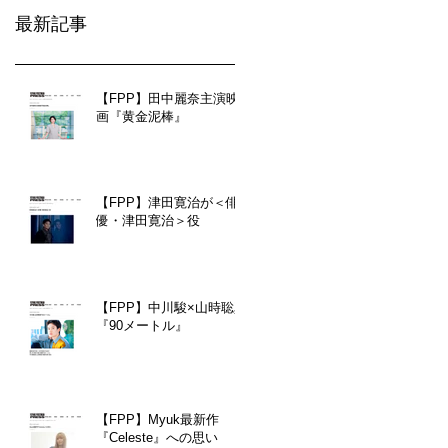
最新記事
【FPP】田中麗奈主演映
画『黄金泥棒』
【FPP】津田寛治が＜俳
優・津田寛治＞役
【FPP】中川駿×山時聡真
『90メートル』
【FPP】Myuk最新作
『Celeste』への思い