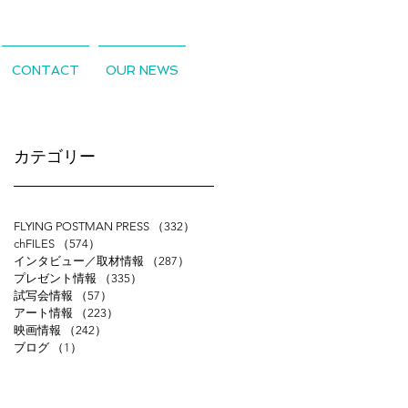
CONTACT
OUR NEWS
​カテゴリー
FLYING POSTMAN PRESS
（332）
332件の記事
chFILES
（574）
574件の記事
インタビュー／取材情報
（287）
287件の記事
プレゼント情報
（335）
335件の記事
試写会情報
（57）
57件の記事
アート情報
（223）
223件の記事
映画情報
（242）
242件の記事
ブログ
（1）
1件の記事