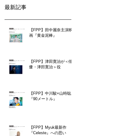
最新記事
【FPP】田中麗奈主演映
画『黄金泥棒』
【FPP】津田寛治が＜俳
優・津田寛治＞役
【FPP】中川駿×山時聡真
『90メートル』
【FPP】Myuk最新作
『Celeste』への思い