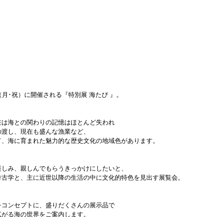
17（月･祝）に開催される『特別展 海たび 』。
在は海との関わりの記憶はほとんど失われ
の渡し、現在も盛んな漁業など、
て、海に育まれた魅力的な歴史文化の地域色があります。
楽しみ、親しんでもらうきっかけにしたいと、
考古学と、主に近世以降の生活の中に文化的特色を見出す展覧会。
をコンセプトに、盛りだくさんの展示品で
広がる海の世界をご案内します。