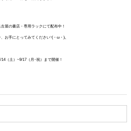
名古屋の書店・専用ラックにて配布中！
お手にとってみてください◝(・ω・)◟
/14（土）~9/17（月･祝）まで開催！