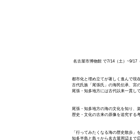
 名古屋市博物館 で7/14（土）~9/
都市化と埋め立てが著しく進んで現
古代氏族「尾張氏」の海民伝承、宮
尾張・知多地方には古代以来一貫し
尾張・知多地方の海の文化を知り、
歴史・文化の古来の原像を追究する
「行ってみたくなる海の歴史散歩」
知多半島と島々から名古屋周辺まで