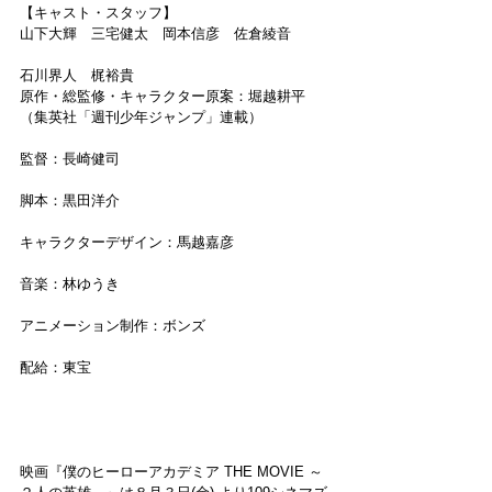
【キャスト・スタッフ】
山下大輝　三宅健太　岡本信彦　佐倉綾音
石川界人　梶裕貴
原作・総監修・キャラクター原案：堀越耕平
（集英社「週刊少年ジャンプ」連載）
監督：長崎健司
脚本：黒田洋介
キャラクターデザイン：馬越嘉彦
音楽：林ゆうき
アニメーション制作：ボンズ
配給：東宝
映画『僕のヒーローアカデミア THE MOVIE ～