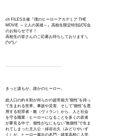
ch FILES主催『僕のヒーローアカデミア THE 
MOVIE ～２人の英雄～』高校生限定特別試写会
のお知らせです！
高校生の皆さんのご応募お待ちしております＼
(^o^)／
……………………………………
きっと誰もが、誰かのヒーロー。
総人口の約８割が何らかの超常能力”個性”を持っ
て生まれる世界。事故や災害、そして”個性”を悪
用する犯罪者・敵（ヴィラン）から、人と社会
を守る職業・ヒーローになることを多くの若者
が夢見る中で、個性がなにもない”無個性”で生ま
れてしまった主人公・緑谷出久（みどりやいず
く）が、ヒーロー輩出の名門・雄英高校に入学