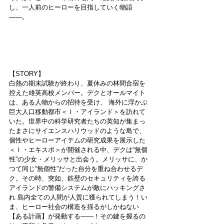
し、一人前のヒーローを目指していく物語
——。
【STORY】
白熱の期末試験が終わり、夏休みの林間合宿を
控えた雄英高校メンバー。デクとオールマイト
は、ある人物からの招待を受け、 海外に浮かぶ
巨大人口移動都市＜Ｉ・アイランド＞を訪れて
いた。世界中の科学研究者たちの英知が集まっ
たまさにサイエンスハリウッドのような島で、
個性やヒーローアイテムの研究成果を展示した
＜Ｉ・エキスポ＞が開催される中、デクは“無個
性”の少女・メリッサと出会う。メリッサに、か
つて同じ“無個性”だった自分を重ね合わせるデ
ク。その時、突如、鉄壁のセキュリティを誇る
アイランドの警備システムが敵にハッキングさ
れ 島内全ての人間が人質に獲られてしまう！い
ま、ヒーロー社会の構造を揺るがしかねない
【ある計画】が発動する——！その鍵を握るの