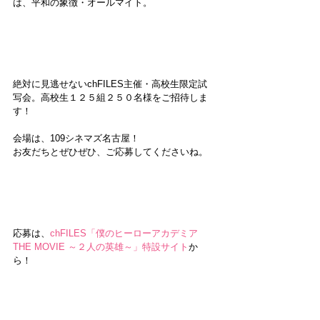
は、平和の象徴・オールマイト。
絶対に見逃せないchFILES主催・高校生限定試
写会。高校生１２５組２５０名様をご招待しま
す！
会場は、109シネマズ名古屋！
お友だちとぜひぜひ、ご応募してくださいね。
応募は、
chFILES「僕のヒーローアカデミア 
THE MOVIE ～２人の英雄～」特設サイト
か
ら！