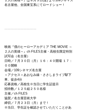
２人の英雄～』は８月３日(金) より109シネマズ
名古屋他、全国東宝系にてロードショー！
…………………………
映画『僕のヒーローアカデミア THE MOVIE ～
２人の英雄～』ch FILES主催・高校生限定特別
試写会（名古屋）
日時／７月３０日（月）１６：４０開場 １７：
００開映
会場／109シネマズ名古屋
＜アクセス＞あおなみ線・ささしまライブ駅下
車、徒歩4分
応募資格／高校生※当日に学生証提示
招待数／１２５組２５０名様
主催／ch FILES
協賛／名古屋芸術大学
締切／７月２３日（月）まで！
※当日、学生証を確認させていただくことがあ