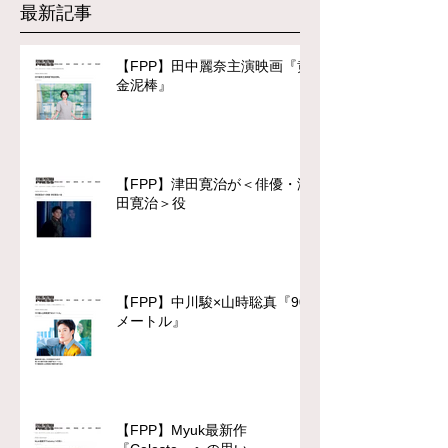
最新記事
【FPP】田中麗奈主演映画『黄
金泥棒』
【FPP】津田寛治が＜俳優・津
田寛治＞役
【FPP】中川駿×山時聡真『90
メートル』
【FPP】Myuk最新作