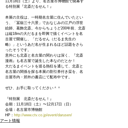
11月18日（土）より、名古屋市博物館で開幕す
る特別展『北斎だるせん！』
本展の主役は、一時期名古屋に住んでいたとい
う、「冨嶽三十六景」でおなじみの江戸の浮世
絵師、葛飾北斎。今からちょうど200年前、北斎
は縦18mの大だるまを即興で描くイベントを名
古屋で開催し、「だるせん（だるま先生の
略）」というあだ名が生まれるほど話題をさら
ったそうです。
意外にも北斎と名古屋の関わりは深く、『北斎
漫画』も名古屋で誕生した本なのだとか！
大だるまイベントを巡る熱狂を通して、北斎と
名古屋の関係を探る本展の割引券付き栞を、名
古屋市内・郊外の書店にて配布中です。
ぜひ、お手に取ってください＾＾
『特別展　北斎だるせん！』　
会期：11月18日（土）〜12月17日（日）
会場：名古屋市博物館
HP：
http://www.ctv.co.jp/event/darusen/
アート情報