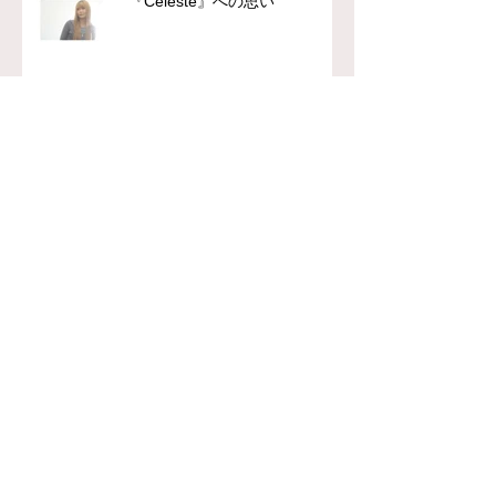
『Celeste』への思い
chFILES 4月号 本日より順次
配布！
【FPP】柄本佑主演『木挽町の
あだ討ち』
【FPP】平岳大『レンタル・フ
ァミリー』
chFILES 3月号 本日より順次