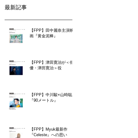
最新記事
【FPP】田中麗奈主演映
画『黄金泥棒』
【FPP】津田寛治が＜俳
優・津田寛治＞役
【FPP】中川駿×山時聡真
『90メートル』
【FPP】Myuk最新作
『Celeste』への思い