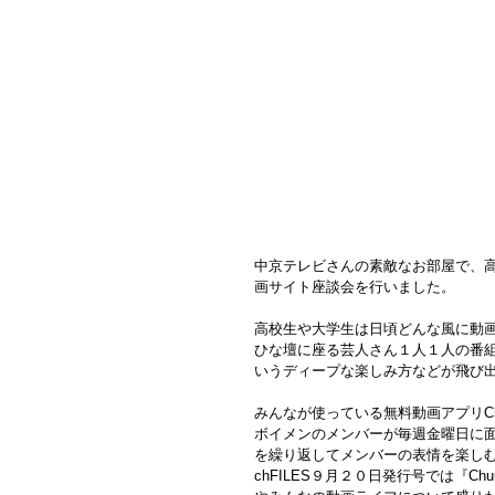
中京テレビさんの素敵なお部屋で、高校
画サイト座談会を行いました。
高校生や大学生は日頃どんな風に動
ひな壇に座る芸人さん１人１人の番
いうディープな楽しみ方などが飛び
みんなが使っている無料動画アプリC
ボイメンのメンバーが毎週金曜日に面
を繰り返してメンバーの表情を楽し
chFILES９月２０日発行号では『