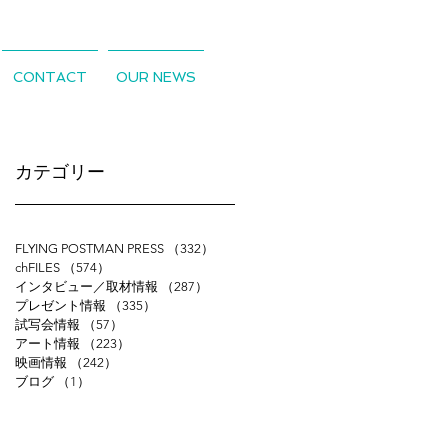
CONTACT
OUR NEWS
​カテゴリー
FLYING POSTMAN PRESS
（332）
332件の記事
chFILES
（574）
574件の記事
インタビュー／取材情報
（287）
287件の記事
プレゼント情報
（335）
335件の記事
試写会情報
（57）
57件の記事
アート情報
（223）
223件の記事
映画情報
（242）
242件の記事
ブログ
（1）
1件の記事