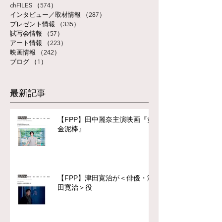
chFILES
（574）
574件の記事
インタビュー／取材情報
（287）
287件の記事
プレゼント情報
（335）
335件の記事
試写会情報
（57）
57件の記事
アート情報
（223）
223件の記事
映画情報
（242）
242件の記事
ブログ
（1）
1件の記事
最新記事
【FPP】田中麗奈主演映画『黄
金泥棒』
【FPP】津田寛治が＜俳優・津
田寛治＞役