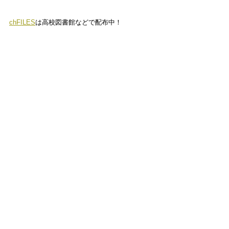
chFILES
は高校図書館などで配布中！