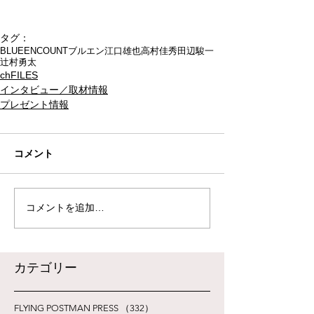
タグ：
BLUEENCOUNT
ブルエン
江口雄也
高村佳秀
田辺駿一
辻村勇太
chFILES
インタビュー／取材情報
プレゼント情報
コメント
コメントを追加…
​カテゴリー
FLYING POSTMAN PRESS
（332）
332件の記事