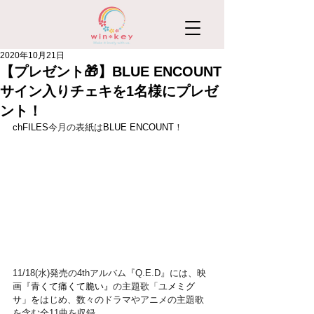
2020年10月21日
【プレゼント🎁】BLUE ENCOUNT
サイン入りチェキを1名様にプレゼ
ント！
chFILES
今月の表紙は
BLUE ENCOUNT
！
11/18(水)発売の4thアルバム『Q.E.D』には、映
画『青
くて痛くて脆い』
の主題歌「ユ
メミグ
サ」を
はじめ、数々のドラマやアニメの主題歌
を含む全11曲を収録。