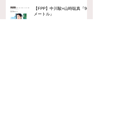
【FPP】中川駿×山時聡真『90
メートル』
【FPP】Myuk最新作
『Celeste』への思い
chFILES 4月号 本日より順次
配布！
【FPP】柄本佑主演『木挽町の
あだ討ち』