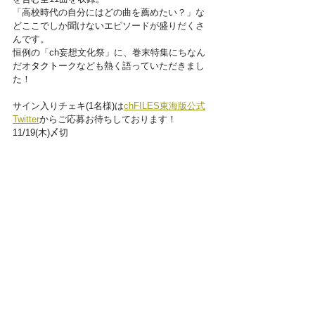
「高校時代の自分にはどの曲を薦めたい？」な
どここでしか聞けないエピソードが盛りだくさ
んです。
恒例の「ch妄想文化祭」に、巻末特集にちなん
だオ
タクト
ークなども熱く語っていただきまし
た！
サイン入りチェキ(1名様)は
chFILES東海版公式
Twitter
からご応募お待ちしております！
11/19(木)〆切