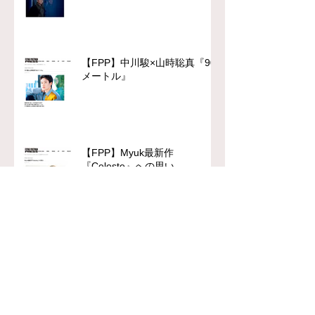
【FPP】中川駿×山時聡真『90
メートル』
【FPP】Myuk最新作
『Celeste』への思い
chFILES 4月号 本日より順次
配布！
【FPP】柄本佑主演『木挽町の