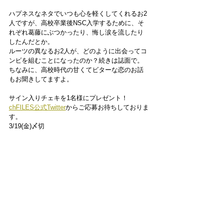
ハプネスなネタでいつも心を軽くしてくれるお2
人ですが、高校卒業後NSC入学するために、そ
れぞれ葛藤にぶつかったり、悔し涙を流したり
したんだとか。
ルーツの異なるお2人が、どのように出会ってコ
ンビを組むことになったのか？続きは誌面で。
ちなみに、高校時代の甘くてビターな恋のお話
もお聞きしてますよ。
サイン入りチェキを1名様にプレゼント！
chFILES公式Twitter
からご応募お待ちしておりま
す。
3/19(金)〆切