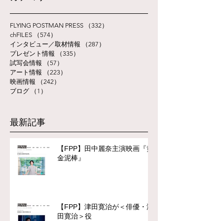
FLYING POSTMAN PRESS
（332）
332件の記事
chFILES
（574）
574件の記事
インタビュー／取材情報
（287）
287件の記事
プレゼント情報
（335）
335件の記事
試写会情報
（57）
57件の記事
アート情報
（223）
223件の記事
映画情報
（242）
242件の記事
ブログ
（1）
1件の記事
最新記事
【FPP】田中麗奈主演映画『黄
金泥棒』
【FPP】津田寛治が＜俳優・津
田寛治＞役